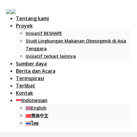
Tentang kami
Proyek
Inisiatif RESHAPE
Studi Lingkungan Makanan Obesogenik di Asia
Tenggara
Inisiatif terkait lainnya
Sumber daya
Main Navigation
Berita dan Acara
Terinspirasi
Terlibat
Kontak
Indonesian
English
简体中文
ไทย